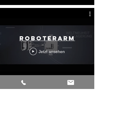
Roboterarm
Jetzt ansehen
Zurück
MWE EDELSTAHLMANUFAKTUR GMBH
Am Steinbusch 7
48351 Everswinkel
Germany
Fon:
+49 25 82-99 60-0
Fax: +49 25 82-99 60-128
Mail:
info@mwe.de